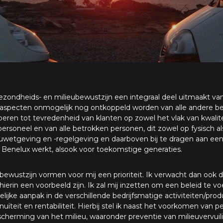
gezondheids- en milieubewustzijn een integraal deel uitmaakt v
aspecten onmogelijk nog ontkoppeld worden van alle andere be
ren tot tevredenheid van klanten op zowel het vlak van kwaliteit
ersoneel en van alle betrokken personen, dit zowel op fysisch al
ieuwetgeving en -regelgeving en daarboven bij te dragen aan ee
Benelux werkt, alsook voor toekomstige generaties.
bewustzijn vormen voor mij een prioriteit. Ik verwacht dan ook d
erin een voorbeeld zijn. Ik zal mij inzetten om een beleid te vo
delijke aanpak in de verschillende bedrijfsmatige activiteiten/prod
ïteit en rentabiliteit. Hierbij stel ik naast het voorkomen van pe
escherming van het milieu, waaronder preventie van milieuvervu