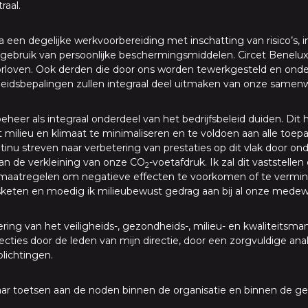
raal.
a een degelijke werkvoorbereiding met inschatting van risico’s, 
t gebruik van persoonlijke beschermingsmiddelen. Circet Benelu
orloven. Ook derden die door ons worden tewerkgesteld en o
gheidsbepalingen zullen integraal deel uitmaken van onze samen
beheer als integraal onderdeel van het bedrijfsbeleid duiden. Dit
 milieu en klimaat te minimaliseren en te voldoen aan alle toepa
tinu streven naar verbetering van prestaties op dit vlak door o
aan de verkleining van onze CO
-voetafdruk. Ik zal dit vaststell
2
aatregelen om negatieve effecten te voorkomen of te vermind
keten en moedig ik milieubewust gedrag aan bij al onze medewe
tering van het veiligheids-, gezondheids-, milieu- en kwaliteit
specties door de leden van mijn directie, door een zorgvuldige a
lichtingen.
3 jaar toetsen aan de noden binnen de organisatie en binnen de