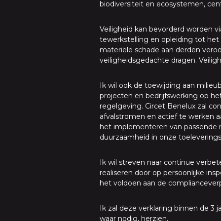
biodiversiteit en ecosystemen, cent
Veiligheid kan bevorderd worden vi
tewerkstelling en opleiding tot he
materiële schade aan derden vero
veiligheidsgedachte dragen. Veili
Ik wil ook de toewijding aan milieu
projecten en bedrijfswerking op het
regelgeving. Circet Benelux zal con
afvalstromen en actief te werken 
het implementeren van passende m
duurzaamheid in onze toeleverings
Ik wil streven naar continue verbe
realiseren door op persoonlijke in
het voldoen aan de complianceverp
Ik zal deze verklaring binnen de 
waar nodig, herzien.