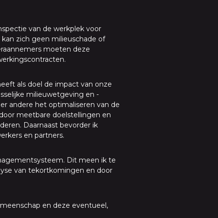
inspectie van de werkplek voor
x kan zich geen milieuschade of
nderaannemers moeten deze
werkingscontracten.
 heeft als doel de impact van onze
sselijke milieuwetgeving en -
nder andere het optimaliseren van de
en door meetbare doelstellingen en
eren. Daarnaast bevorder ik
rkers en partners.
smanagementsysteem. Dit meen ik te
nalyse van tekortkomingen en door
 gemeenschap en deze eventueel,