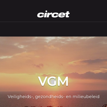
VGM
Veiligheids-, gezondheids- en milieubeleid