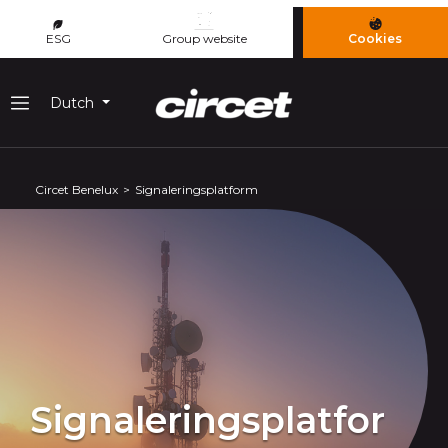
Cookies beheer paneel
ESG
Group website
Cookies
Dutch
Menu
Circet Benelux
Signaleringsplatform
Signaleringsplatfor