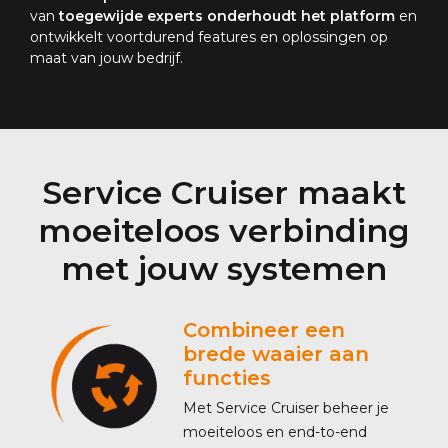
van
toegewijde experts onderhoudt het platform
en
ontwikkelt voortdurend features en oplossingen op
maat van jouw bedrijf.
Service Cruiser maakt
moeiteloos verbinding
met jouw systemen
Combineer een
brede waaier aan
functies
Met Service Cruiser beheer je
moeiteloos en end-to-end