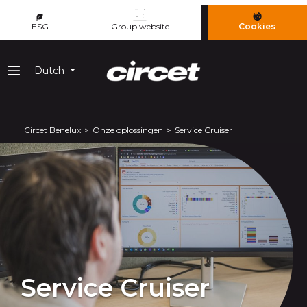
Cookies beheer paneel
ESG
Group website
Cookies
Dutch
Menu
Circet Benelux
Onze oplossingen
Service Cruiser
Service Cruiser