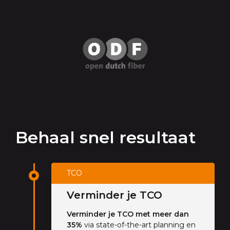
Behaal snel resultaat
TCO
Verminder je TCO
Verminder je TCO met meer dan
35%
via state-of-the-art planning en