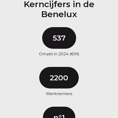
Kerncijfers in de
Benelux
537
Omzet in 2024 (€M)
2200
Werknemers
n°1