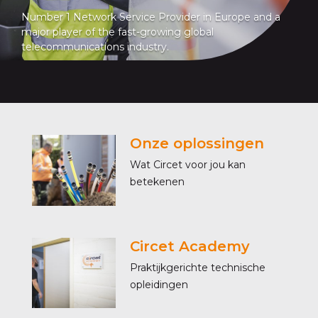
Number 1 Network Service Provider in Europe and a
major player of the fast-growing global
telecommunications industry.
Onze oplossingen
Wat Circet voor jou kan
betekenen
Circet Academy
Praktijkgerichte technische
opleidingen