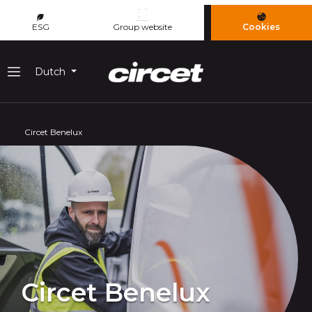
Cookies beheer paneel
ESG
Group website
Cookies
Dutch
Menu
Circet Benelux
Circet Benelux