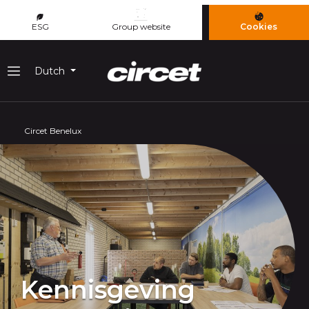
Cookies beheer paneel
ESG
Group website
Cookies
Dutch
Menu
Circet Benelux
Kennisgeving